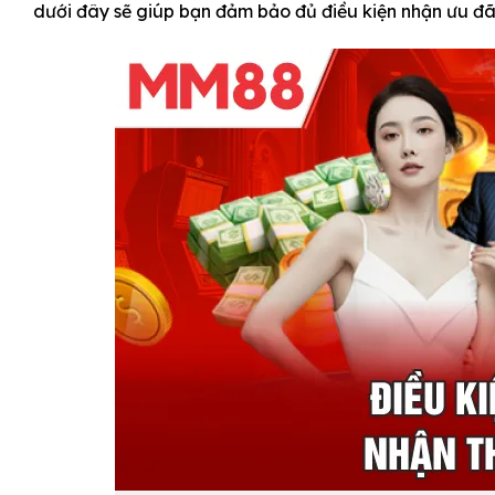
dưới đây sẽ giúp bạn đảm bảo đủ điều kiện nhận ưu đã