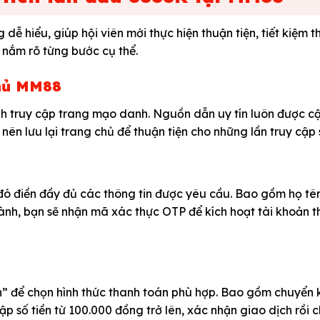
ễ hiểu, giúp hội viên mới thực hiện thuận tiện, tiết kiệm th
a nắm rõ từng bước cụ thể.
chủ MM88
nh truy cập trang mạo danh. Nguồn dẫn uy tín luôn được cậ
ên lưu lại trang chủ để thuận tiện cho những lần truy cập 
đó điền đầy đủ các thông tin được yêu cầu. Bao gồm họ tên
hành, bạn sẽ nhận mã xác thực OTP để kích hoạt tài khoản 
n” để chọn hình thức thanh toán phù hợp. Bao gồm chuyển
p số tiền từ 100.000 đồng trở lên, xác nhận giao dịch rồi 