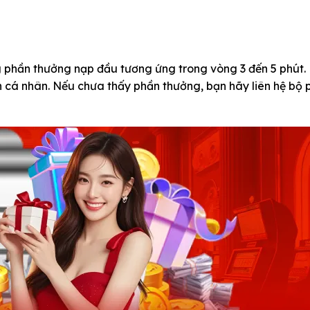
ng phần thưởng nạp đầu tương ứng trong vòng 3 đến 5 phút.
oản cá nhân. Nếu chưa thấy phần thưởng, bạn hãy liên hệ bộ