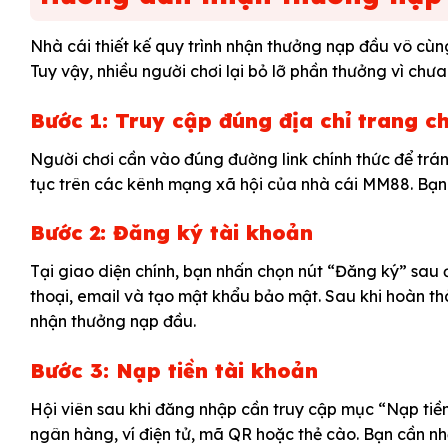
Nhà cái thiết kế quy trình nhận thưởng nạp đầu vô cùng d
Tuy vậy, nhiều người chơi lại bỏ lỡ phần thưởng vì chư
Bước 1: Truy cập đúng địa chỉ trang 
Người chơi cần vào đúng đường link chính thức để trá
tục trên các kênh mạng xã hội của nhà cái MM88. Bạn n
Bước 2: Đăng ký tài khoản
Tại giao diện chính, bạn nhấn chọn nút “Đăng ký” sau 
thoại, email và tạo mật khẩu bảo mật. Sau khi hoàn t
nhận thưởng nạp đầu.
Bước 3: Nạp tiền tài khoản
Hội viên sau khi đăng nhập cần truy cập mục “Nạp tiề
ngân hàng, ví điện tử, mã QR hoặc thẻ cào. Bạn cần nhậ