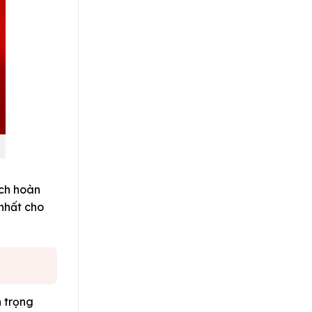
ịch hoàn
 nhất cho
 trọng