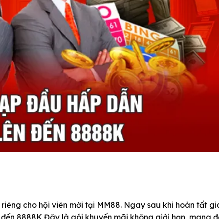
 riêng cho hội viên mới tại MM88. Ngay sau khi hoàn tất gi
ên đến 8888K Đây là gói khuyến mãi không giới hạn, mang đ