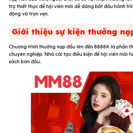
trợ thiết thực để hội viên mới dễ dàng bắt đầu hành 
động và trọn vẹn.
Giới thiệu sự kiện thưởng nạ
Chương trình thưởng nạp đầu lên đến 8888K là phần thưở
chuyên nghiệp. Nhà cái tạo điều kiện để hội viên mới 
sách ban đầu.