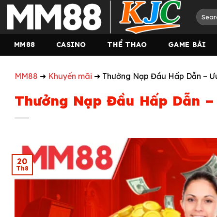
Skip
to
content
MM88
CASINO
THỂ THAO
GAME BÀI
MM88
➜
Khuyến mãi
➜
Thưởng Nạp Đầu Hấp Dẫn – Ư
Thưởng Nạp Đầu Hấp Dẫn – 
20
Th8