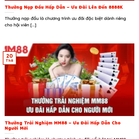
Thưởng Nạp Đầu Hấp Dẫn – Ưu Đãi Lên Đến 8888K
Thưởng nạp đầu là chương trình ưu đãi đặc biệt dành riêng
cho hội viên [...]
20
Th8
Thưởng Trải Nghiệm MM88 – Ưu Đãi Hấp Dẫn Cho
Người Mới