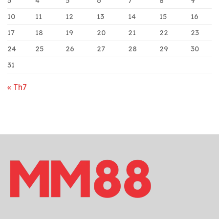
3
4
5
6
7
8
9
10
11
12
13
14
15
16
17
18
19
20
21
22
23
24
25
26
27
28
29
30
31
« Th7