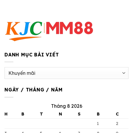
DANH MỤC BÀI VIẾT
Danh
Mục
Bài
NGÀY / THÁNG / NĂM
Viết
Tháng 8 2026
H
B
T
N
S
B
C
1
2