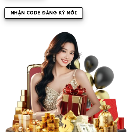
NHẬN CODE ĐĂNG KÝ MỚI