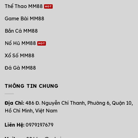
Thể Thao MM88
Game Bài MM88
Bắn Cá MM88
Nổ Hũ MM88
Xổ Số MM88
Đá Gà MM88
THÔNG TIN CHUNG
Địa Chỉ:
486 Đ. Nguyễn Chí Thanh, Phường 6, Quận 10,
Hồ Chí Minh, Việt Nam
Liên Hệ:
0979197679