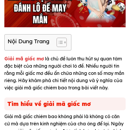
Nội Dung Trang
Giải mã giấc mơ
là chủ đề luôn thu hút sự quan tâm
đặc biệt của những người chơi lô đề. Nhiều người tin
rằng mỗi giấc mơ đều ẩn chứa những con số may mắn
riêng. Hãy khám phá chi tiết nội dung và ý nghĩa của
việc giải mã giấc chiêm bao trong bài viết này.
Tìm hiểu về giải mã giấc mơ
Giải mã giấc chiêm bao không phải là không có căn
cứ mà dựa trên kinh nghiệm của cha ông để lại. Ngày