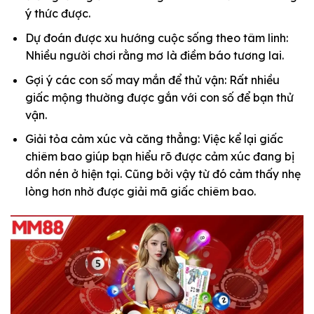
ý thức được.
Dự đoán được xu hướng cuộc sống theo tâm linh:
Nhiều người chơi rằng mơ
là điềm báo tương lai.
Gợi ý các con số may mắn để thử vận: Rất nhiều
giấc mộng thường được gắn với con số để bạn thử
vận.
Giải tỏa cảm xúc và căng thẳng: Việc kể lại giấc
chiêm bao giúp bạn hiểu rõ được cảm xúc đang bị
dồn nén ở hiện tại. Cũng bởi vậy từ đó cảm thấy nhẹ
lòng hơn nhờ được giải mã giấc chiêm bao.