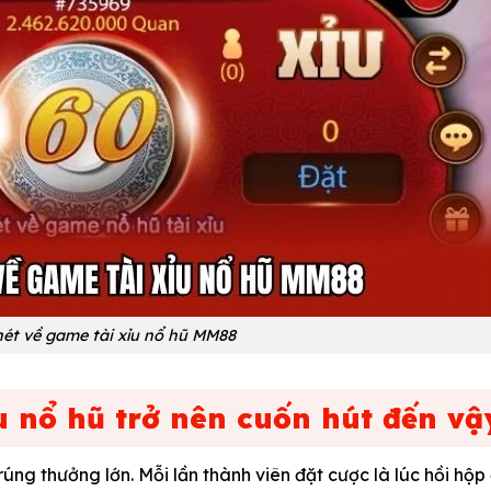
 nét về game tài xỉu nổ hũ MM88
u nổ hũ trở nên cuốn hút đến vậ
úng thưởng lớn. Mỗi lần thành viên đặt cược là lúc hồi hộp 