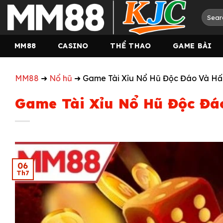
Skip
to
content
MM88
CASINO
THỂ THAO
GAME BÀI
MM88
➜
Nổ hũ
➜
Game Tài Xỉu Nổ Hũ Độc Đáo Và H
Game Tài Xỉu Nổ Hũ Độc Đá
06
Th7