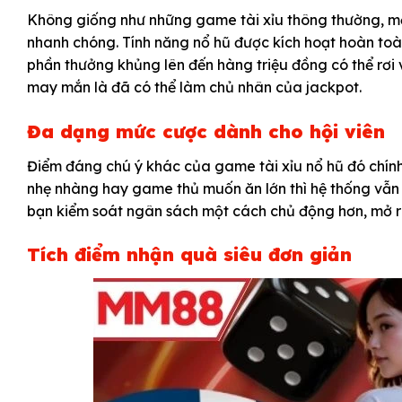
Không giống như những game tài xỉu thông thường, mỗi
nhanh chóng. Tính năng nổ hũ được kích hoạt hoàn toà
phần thưởng khủng lên đến hàng triệu đồng có thể rơi v
may mắn là đã có thể làm chủ nhân của jackpot.
Đa dạng mức cược dành cho hội viên
Điểm đáng chú ý khác của game tài xỉu nổ hũ đó chính l
nhẹ nhàng hay game thủ muốn ăn lớn thì hệ thống vẫn c
bạn kiểm soát ngân sách một cách chủ động hơn, mở ra
Tích điểm nhận quà siêu đơn giản