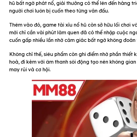
hũ bất ngờ phát nổ, giải thưởng có thể lên đến hàng tr
người chơi luôn bị cuốn theo từng ván đấu.
Thêm vào đó, game tài xỉu nổ hũ còn sở hữu lối chơi v
mới chỉ cần vài phút làm quen đã có thể nhập cuộc ngay
cuốn gấp nhiều lần nhờ cảm giác bất ngờ không đoán 
Không chỉ thế, siêu phẩm còn ghi điểm nhờ phần thiết
hoà, đi kèm với âm thanh sôi động tạo nên không gian g
may rủi và cơ hội.