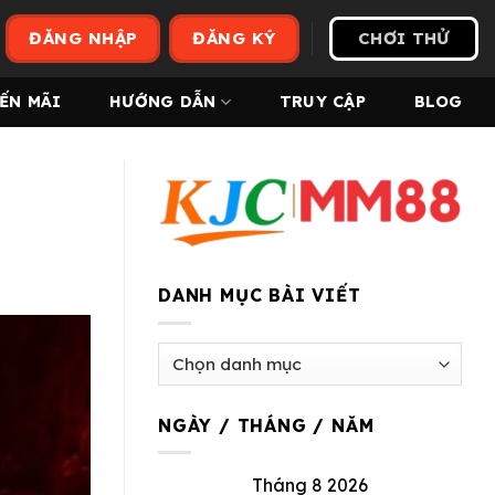
ĐĂNG NHẬP
ĐĂNG KÝ
CHƠI THỬ
ẾN MÃI
HƯỚNG DẪN
TRUY CẬP
BLOG
DANH MỤC BÀI VIẾT
Danh
Mục
Bài
NGÀY / THÁNG / NĂM
Viết
Tháng 8 2026