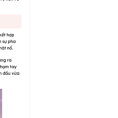
kết hợp
h sự pha
hát nổ.
ung ra
 chạm tay
án đấu vừa