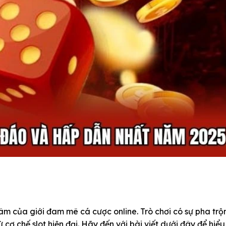
âm của giới đam mê cá cược online. Trò chơi có sự pha tr
 cơ chế slot hiện đại. Hãy đến với bài viết dưới đây để hiểu