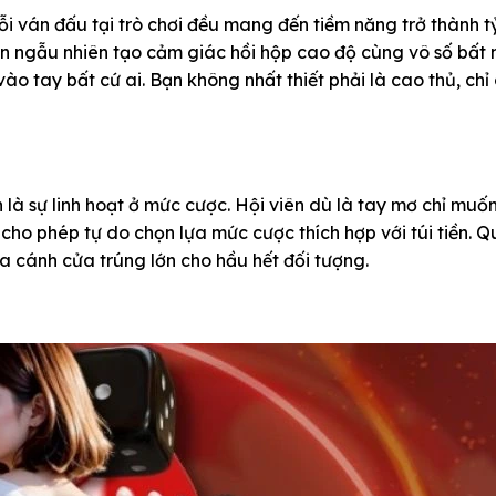
 ván đấu tại trò chơi đều mang đến tiềm năng trở thành t
n ngẫu nhiên tạo cảm giác hồi hộp cao độ cùng vô số bất 
ào tay bất cứ ai. Bạn không nhất thiết phải là cao thủ, chỉ
à sự linh hoạt ở mức cược. Hội viên dù là tay mơ chỉ muốn 
ho phép tự do chọn lựa mức cược thích hợp với túi tiền. 
 cánh cửa trúng lớn cho hầu hết đối tượng.