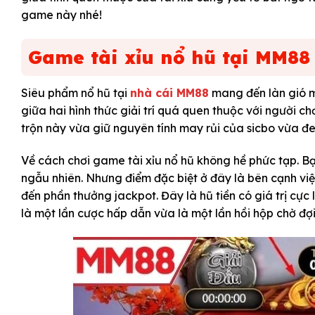
game này nhé!
Game tài xỉu nổ hũ tại MM88 
Siêu phẩm nổ hũ tại
nhà cái MM88
mang đến làn gió m
giữa hai hình thức giải trí quá quen thuộc với người ch
trộn này vừa giữ nguyên tính may rủi của sicbo vừa đ
Về cách chơi game tài xỉu nổ hũ không hề phức tạp. B
ngẫu nhiên. Nhưng điểm đặc biệt ở đây là bên cạnh việ
đến phần thưởng jackpot. Đây là hũ tiền có giá trị cực 
là một lần cược hấp dẫn vừa là một lần hồi hộp chờ đợ