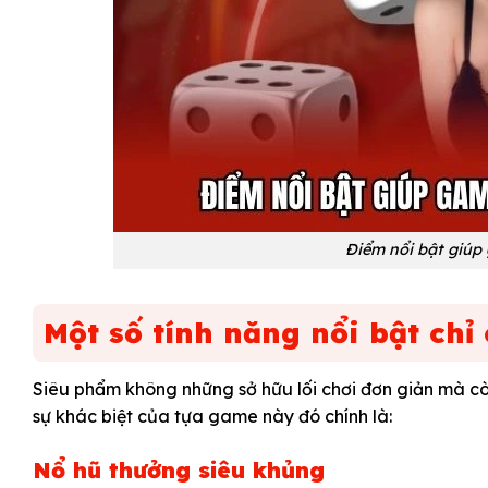
Điểm nổi bật giúp 
Một số tính năng nổi bật chỉ 
Siêu phẩm không những sở hữu lối chơi đơn giản mà cò
sự khác biệt của tựa game này đó chính là:
Nổ hũ thưởng siêu khủng