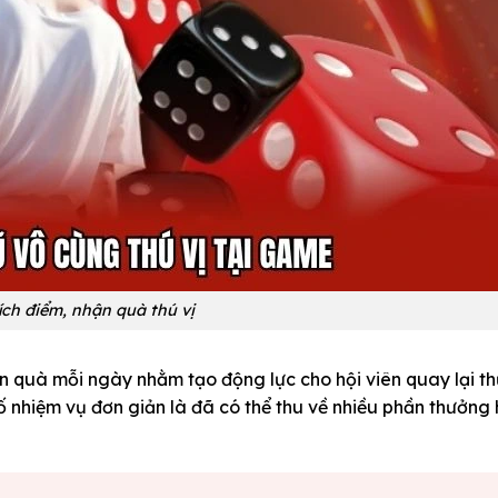
ích điểm, nhận quà thú vị
ận quà mỗi ngày nhằm tạo động lực cho hội viên quay lại t
ố nhiệm vụ đơn giản là đã có thể thu về nhiều phần thưởng