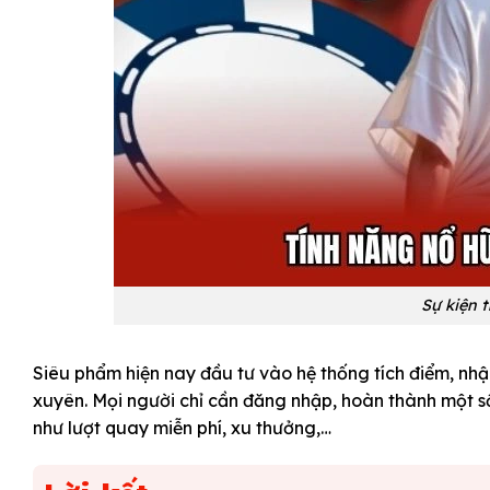
Sự kiện t
Siêu phẩm hiện nay đầu tư vào hệ thống tích điểm, nh
xuyên. Mọi người chỉ cần đăng nhập, hoàn thành một s
như lượt quay miễn phí, xu thưởng,…