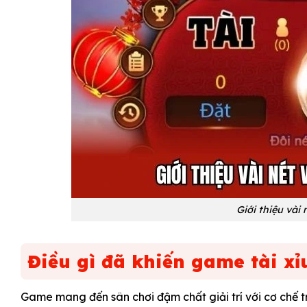
Giới thiệu vài
Điều gì đã khiến game tài xỉ
Game mang đến sân chơi đậm chất giải trí với cơ chế tr