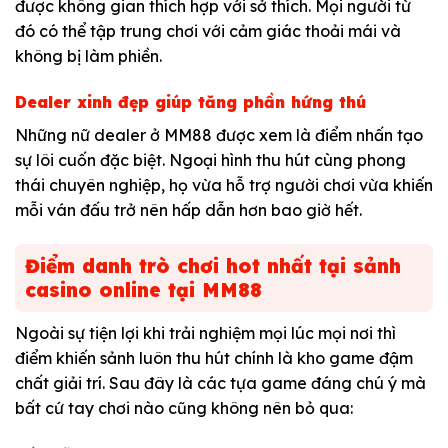
được không gian thích hợp với sở thích. Mọi người từ
đó có thể tập trung chơi với cảm giác thoải mái và
không bị làm phiền.
Dealer xinh đẹp giúp tăng phần hứng thú
Những nữ dealer ở MM88 được xem là điểm nhấn tạo
sự lôi cuốn đặc biệt. Ngoại hình thu hút cùng phong
thái chuyên nghiệp, họ vừa hỗ trợ người chơi vừa khiến
mỗi ván đấu trở nên hấp dẫn hơn bao giờ hết.
Điểm danh trò chơi hot nhất tại sảnh
casino online tại MM88
Ngoài sự tiện lợi khi trải nghiệm mọi lúc mọi nơi thì
điểm khiến sảnh luôn thu hút chính là kho game đậm
chất giải trí. Sau đây là các tựa game đáng chú ý mà
bất cứ tay chơi nào cũng không nên bỏ qua: