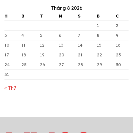
Tháng 8 2026
H
B
T
N
S
B
C
1
2
3
4
5
6
7
8
9
10
11
12
13
14
15
16
17
18
19
20
21
22
23
24
25
26
27
28
29
30
31
« Th7