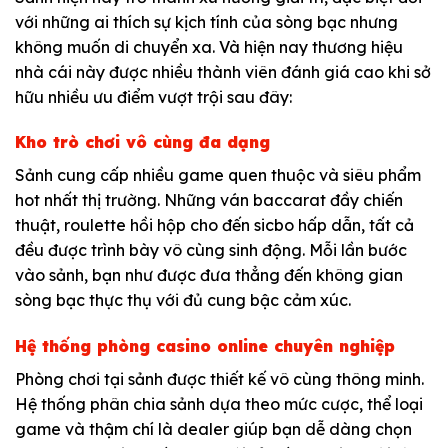
với những ai thích sự kịch tính của sòng bạc nhưng
không muốn di chuyển xa. Và hiện nay thương hiệu
nhà cái này được nhiều thành viên đánh giá cao khi sở
hữu nhiều ưu điểm vượt trội sau đây:
Kho trò chơi vô cùng đa dạng
Sảnh cung cấp nhiều game quen thuộc và siêu phẩm
hot nhất thị trường. Những ván baccarat đầy chiến
thuật, roulette hồi hộp cho đến sicbo hấp dẫn, tất cả
đều được trình bày vô cùng sinh động. Mỗi lần bước
vào sảnh, bạn như được đưa thẳng đến không gian
sòng bạc thực thụ với đủ cung bậc cảm xúc.
Hệ thống phòng casino online chuyên nghiệp
Phòng chơi tại sảnh được thiết kế vô cùng thông minh.
Hệ thống phân chia sảnh dựa theo mức cược, thể loại
game và thậm chí là dealer giúp bạn dễ dàng chọn