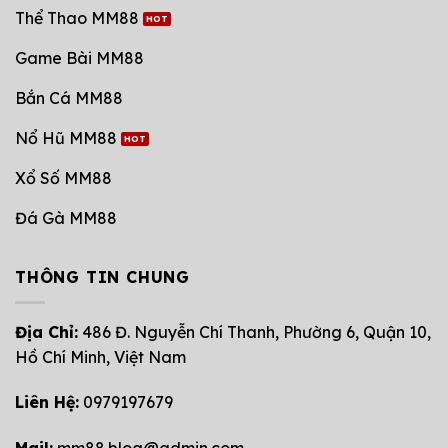
Thể Thao MM88
Game Bài MM88
Bắn Cá MM88
Nổ Hũ MM88
Xổ Số MM88
Đá Gà MM88
THÔNG TIN CHUNG
Địa Chỉ:
486 Đ. Nguyễn Chí Thanh, Phường 6, Quận 10,
Hồ Chí Minh, Việt Nam
Liên Hệ:
0979197679