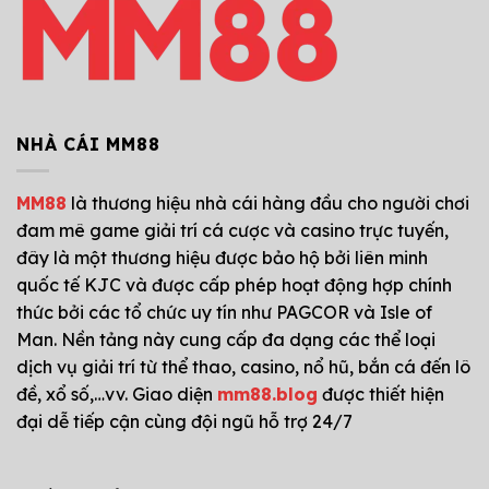
NHÀ CÁI MM88
MM88
là thương hiệu nhà cái hàng đầu cho người chơi
đam mê game giải trí cá cược và casino trực tuyến,
đây là một thương hiệu được bảo hộ bởi liên minh
quốc tế KJC và được cấp phép hoạt động hợp chính
thức bởi các tổ chức uy tín như PAGCOR và Isle of
Man. Nền tảng này cung cấp đa dạng các thể loại
dịch vụ giải trí từ thể thao, casino, nổ hũ, bắn cá đến lô
đề, xổ số,…vv. Giao diện
mm88.blog
được thiết hiện
đại dễ tiếp cận cùng đội ngũ hỗ trợ 24/7