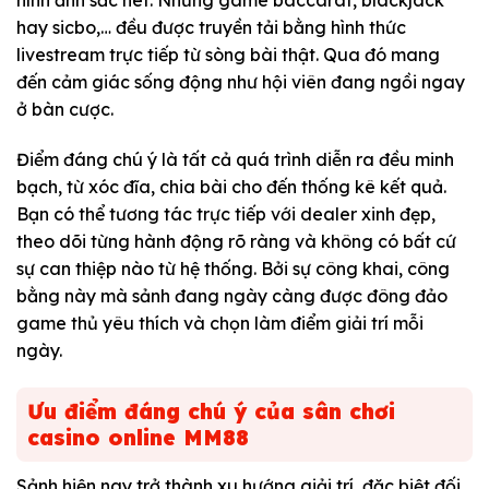
hình ảnh sắc nét. Những game baccarat, blackjack
hay sicbo,… đều được truyền tải bằng hình thức
livestream trực tiếp từ sòng bài thật. Qua đó mang
đến cảm giác sống động như hội viên đang ngồi ngay
ở bàn cược.
Điểm đáng chú ý là tất cả quá trình diễn ra đều minh
bạch, từ xóc đĩa, chia bài cho đến thống kê kết quả.
Bạn có thể tương tác trực tiếp với dealer xinh đẹp,
theo dõi từng hành động rõ ràng và không có bất cứ
sự can thiệp nào từ hệ thống. Bởi sự công khai, công
bằng này mà sảnh đang ngày càng được đông đảo
game thủ yêu thích và chọn làm điểm giải trí mỗi
ngày.
Ưu điểm đáng chú ý của sân chơi
casino online MM88
Sảnh hiện nay trở thành xu hướng giải trí, đặc biệt đối