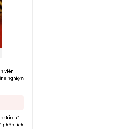
h viên
kinh nghiệm
ệm đấu từ
ã phân tích