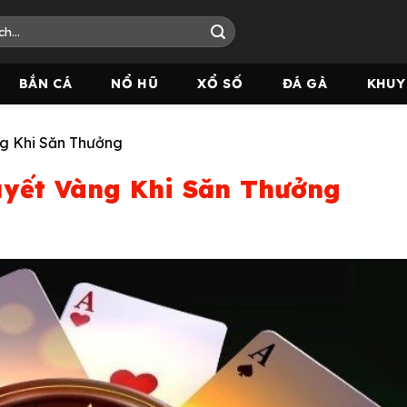
BẮN CÁ
NỔ HŨ
XỔ SỐ
ĐÁ GÀ
KHUY
ng Khi Săn Thưởng
uyết Vàng Khi Săn Thưởng