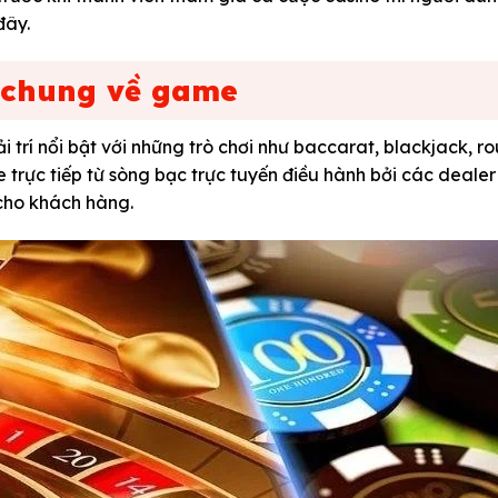
đây.
u chung về game
 trí nổi bật với những trò chơi như baccarat, blackjack, ro
e trực tiếp từ sòng bạc trực tuyến điều hành bởi các dealer
cho khách hàng.