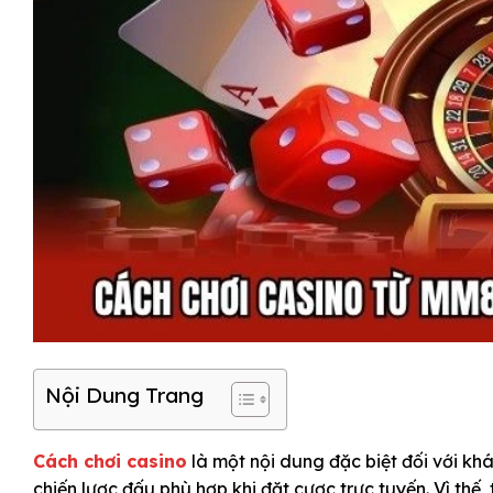
Nội Dung Trang
Cách chơi casino
là một nội dung đặc biệt đối với kh
chiến lược đấu phù hợp khi đặt cược trực tuyến. Vì thế