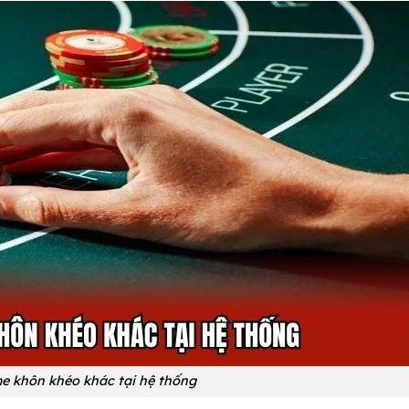
e khôn khéo khác tại hệ thống