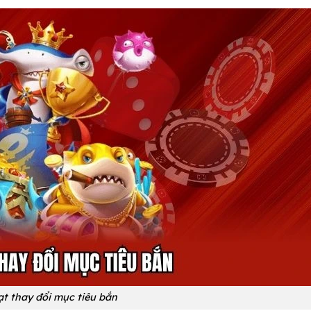
ạt thay đổi mục tiêu bắn