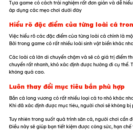
Tựa game có cách trải nghiệm rất đơn giản và dễ hiểu
áp dụng các mẹo chơi dưới đây
Hiểu rõ đặc điểm của từng loài cá tr
Việc hiểu rõ các đặc điểm của từng loài cá chính là m
Bởi trong game có rất nhiều loài sinh vật biển khác nh
Các loài cá lớn di chuyển chậm và sẽ có giá trị điểm t
chuyển rất nhanh, khó xác định được hướng đi cụ thể. Tuy
không quá cao.
Luôn thay đổi mục tiêu bắn phù hợp
Bắn cá long vương có rất nhiều loại cá to nhỏ khác nha
Khi đã xác định được mục tiêu, người chơi sẽ không bị 
Tuy nhiên trong suốt quá trình săn cá, người chơi cần đ
Điều này sẽ giúp bạn tiết kiệm được công sức, hạn chế