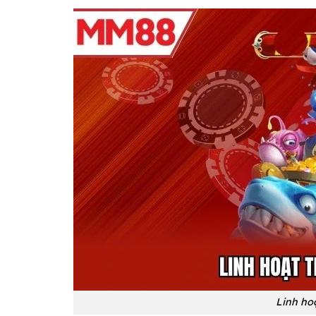
Linh ho