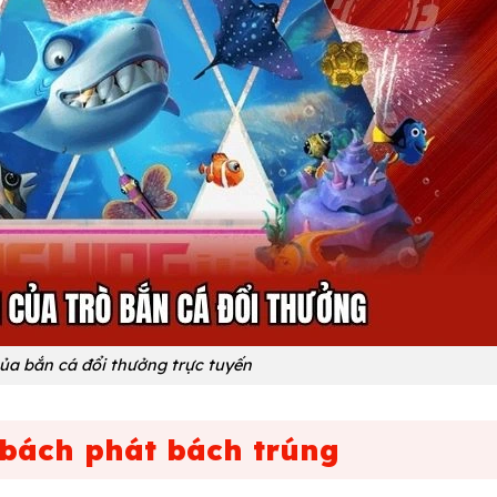
của bắn cá đổi thưởng trực tuyến
 bách phát bách trúng