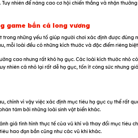
. Tuy nhiên để nâng cao cơ hội chiến thắng và nhận thưởng
ong game bắn cá long vương
ột trong những yếu tố giúp người chơi xác định được đúng m
au, mỗi loài đều có những kích thước và đặc điểm riêng biệt
hưởng cao nhưng rất khó hạ gục. Các loài kích thước nhỏ có
 nhiên cá nhỏ lại rất dễ hạ gục, tốn ít công sức nhưng giá t
u, chính vì vậy việc xác định mục tiêu hạ gục cụ thể rất qu
phân tâm bởi những loài sinh vật biển khác.
ánh giá tình hình thực tế của vũ khí và thay đổi mục tiêu c
 tiêu hao đạn bắn cũng như các vũ khi khác.